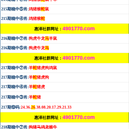
215期稳中⑤肖:
鸡猪猴
蛇
鼠
215期稳中④肖:
鸡猪猴
蛇
4901770.com
惠泽社群网址：
216期稳中⑦肖:
狗虎牛龙
马
羊鼠
216期稳中⑤肖:
狗虎牛龙
马
4901770.com
惠泽社群网址：
217期稳中⑦肖:
羊
蛇
猪虎狗鸡鼠
217期稳中⑤肖:
羊
蛇
猪虎狗
217期稳中④肖:
羊
蛇
猪虎
217期稳中③肖:
羊
蛇
猪
217期⑩码:
24.36.
26
.38.08.20.17.29.21.33
4901770.com
惠泽社群网址：
218期稳中⑦肖:
狗猪马鸡龙猴牛