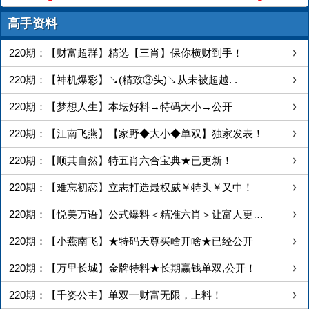
高手资料
220期：【财富超群】精选【三肖】保你横财到手！
220期：【神机爆彩】↘(精致③头)↘从未被超越. .
220期：【梦想人生】本坛好料→特码大小→公开
220期：【江南飞燕】【家野◆大小◆单双】独家发表！
220期：【顺其自然】特五肖六合宝典★已更新！
220期：【难忘初恋】立志打造最权威￥特头￥又中！
220期：【悦美万语】公式爆料＜精准六肖＞让富人更富有！
220期：【小燕南飞】★特码天尊买啥开啥★已经公开
220期：【万里长城】金牌特料★长期赢钱单双,公开！
220期：【千姿公主】单双━财富无限，上料！