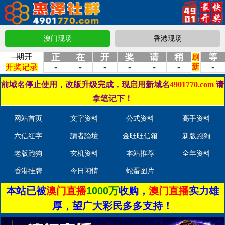
澳门现场
香港现场
前域名停止使用，改版升级完成，现启用新域名
4901770.com
请
拿笔记下！
网站首页
文字资料
公式资料
高手资料
六信红字
讀者論壇
金旺旺信箱
新版跑狗
老版跑狗
玄机资料
本站推荐
全年资料
香港挂牌
今日闲情
蛇蛋图片
本站已被
澳门直播
1000万
收购，
澳门直播
实力雄
厚，望广大彩民多多支持！