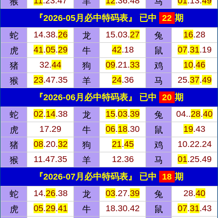
11
.23.47
12
.36.48
01
.13.
49
猴
羊
马
『2026-05月必中特码表』 已中
22
期
14.38.
26
15.03.
27
16
.28
蛇
龙
兔
41
.
05
.
29
42
.18
07
.
31
.19
虎
牛
鼠
32.
44
09
.21.
33
10
.
46
猪
狗
鸡
23
.47.35
24
.36
25.
37
.
49
猴
羊
马
『2026-06月必中特码表』 已中
20
期
02
.
14
.38
15
.
03
.
39
04..
28
.
40
蛇
龙
兔
17.29
06
.
18
.30
19
.43
虎
牛
鼠
08
.20.
32
21
.
45
10.22.24
猪
狗
鸡
11.47.35
12.36
01
.25.49
猴
羊
马
『2026-07月必中特码表』 已中
18
期
14.
26
.38
03
.27.
39
28.
40
蛇
龙
兔
05
.
29
.
41
18.30.42
07
.
31
.43
虎
牛
鼠