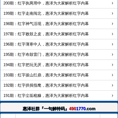
200期：红字执两用中，惠泽为大家解析红字内幕
199期：红字走南闯北，惠泽为大家解析红字内幕
198期：红字神气活现，惠泽为大家解析红字内幕
197期：红字败鼓之皮，惠泽为大家解析红字内幕
196期：红字薄寒中人，惠泽为大家解析红字内幕
195期：红字布鼓雷门，惠泽为大家解析红字内幕
194期：红字把玩无厌，惠泽为大家解析红字内幕
193期：红字拔山扛鼎，惠泽为大家解析红字内幕
192期：红字拱揖指麾，惠泽为大家解析红字内幕
191期：红字尘垢秕糠，惠泽为大家解析红字内幕
惠泽社群『一句解特码』
490
1770
.com