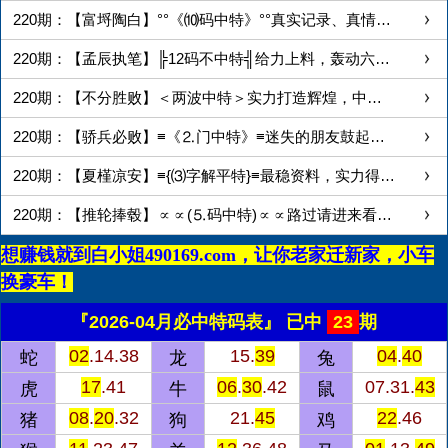
220期：【富埒陶白】°°《⑽码中特》°°真实记录、真情演绎！
220期：【孟辰执笔】╠12码不中特╣给力上料，轰动六合界！
220期：【不分胜败】＜两波中特＞实力打造辉煌，中到你不敢相信！
220期：【骄兵必败】≡《⒉门中特》≡迷失的朋友鼓起勇气迈出一步吧！
220期：【夏槿凉安】≡{⑶字解平特}≡最稳资料，实力得天下！
220期：【推轮捧毂】∝∝(⒌码中特)∝∝路过请进来看看,稳赚不赔！
想赚钱就到白小姐490169.com，让你老家迁新家，小车
换豪车！
『2026-04月必中特码表』 已中
23
期
02
.14.38
15.
39
04
.
40
蛇
龙
兔
17
.41
06
.
30
.42
07.31.
43
虎
牛
鼠
08
.
20
.32
21.
45
22
.46
猪
狗
鸡