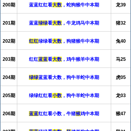
200期
蓝蓝红红看
大数
，蛇狗猴牛中本期
龙39
201期
蓝蓝
绿绿
看
大数
，牛龙鸡马中本期
猪32
202期
红红
绿绿看
大数
，狗猪猴牛中本期
兔40
203期
红红
蓝蓝
看
大数
，鸡牛猴羊中本期
马25
204期
绿绿
蓝蓝看大数，狗牛羊蛇中本期
虎05
205期
绿绿红红看
小数
，狗牛羊蛇中本期
龙03
206期
蓝蓝
红红看小数，牛猪
猴
鸡中本期
猴47