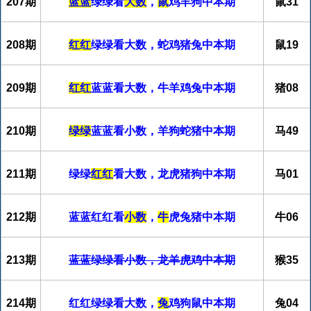
207期
蓝蓝
绿绿看
大数
，
鼠
鸡羊狗中本期
鼠31
208期
红红
绿绿看大数，蛇鸡猪兔中本期
鼠19
209期
红红
蓝蓝看大数，牛羊鸡兔中本期
猪08
210期
绿绿
蓝蓝看小数，羊狗蛇猪中本期
马49
211期
绿绿
红红
看大数，龙虎猪狗中本期
马01
212期
蓝蓝红红看
小数
，
牛
虎兔猪中本期
牛06
213期
蓝蓝绿绿看小数，龙羊虎鸡中本期
猴35
214期
红红绿绿看大数，
兔
鸡狗鼠中本期
兔04