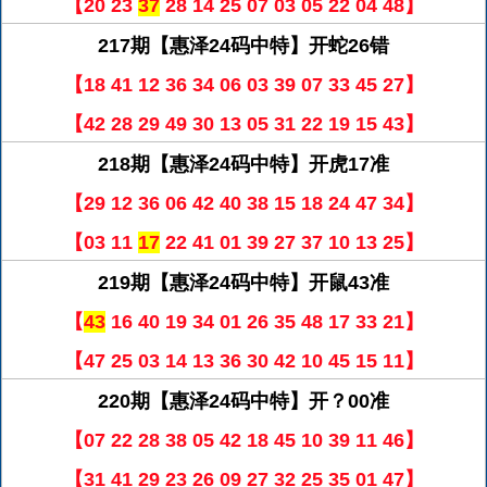
【20 23
37
28 14 25 07 03 05 22 04 48】
217期【惠泽24码中特】开蛇26错
【18 41 12 36 34 06 03 39 07 33 45 27】
【42 28 29 49 30 13 05 31 22 19 15 43】
218期【惠泽24码中特】开虎17准
【29 12 36 06 42 40 38 15 18 24 47 34】
【03 11
17
22 41 01 39 27 37 10 13 25】
219期【惠泽24码中特】开鼠43准
【
43
16 40 19 34 01 26 35 48 17 33 21】
【47 25 03 14 13 36 30 42 10 45 15 11】
220期【惠泽24码中特】开？00准
【07 22 28 38 05 42 18 45 10 39 11 46】
【31 41 29 23 26 09 27 32 25 35 01 47】